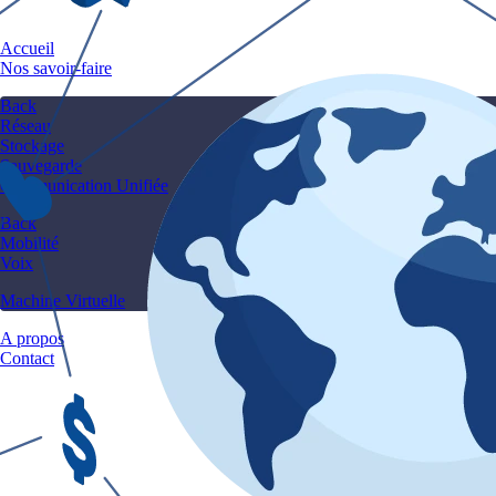
Accueil
Nos savoir-faire
Back
Réseau
Stockage
Sauvegarde
Communication Unifiée
Back
Mobilité
Voix
Machine Virtuelle
A propos
Contact